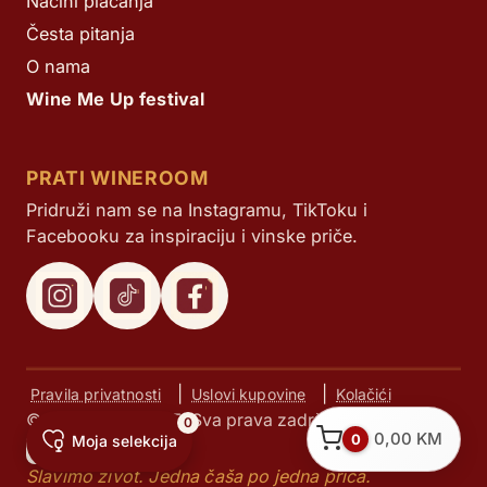
Načini plaćanja
Česta pitanja
O nama
Wine Me Up festival
PRATI WINEROOM
Pridruži nam se na Instagramu, TikToku i
Facebooku za inspiraciju i vinske priče.
|
|
Pravila privatnosti
Uslovi kupovine
Kolačići
© Next d.o.o. 2025. Sva prava zadržana.
0
0,00
KM
0
Moja selekcija
Slavimo život. Jedna čaša po jedna priča.