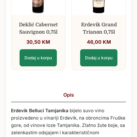
Deklić Cabernet
Erdevik Grand
Sauvignon 0,75l
Trianon 0,75l
30,50
KM
46,00
KM
Dodaj u korpu
Dodaj u korpu
Opis
Erdevik Belluci Tamjanika
bijelo suvo vino
proizvedeno u vinariji Erdevik, na obroncima Fruške
gore, od vinove loze Tamjanika. Zlatno žute boje, sa
zelenkastim odsjajem i karakterističnom