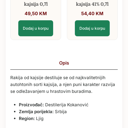
kajsija 0,7l
kajsija 41% 0,7l
49,50
KM
54,40
KM
Dodaj u korpu
Dodaj u korpu
Opis
Rakija od kajsije destiluje se od najkvalitetnijih
autohtonih sorti kajsija, a njen puni karakter razvija
se odležavanjem u hrastovim buradima.
Proizvođač:
Destilerija Kokanović
Zemlja porijekla:
Srbija
Region:
Ljig