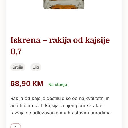
Iskrena – rakija od kajsije
0,7
Srbija
Ljig
68,90
KM
Na stanju
Rakija od kajsije destiluje se od najkvalitetnijih
autohtonih sorti kajsija, a njen puni karakter
razvija se odležavanjem u hrastovim buradima.
Količina