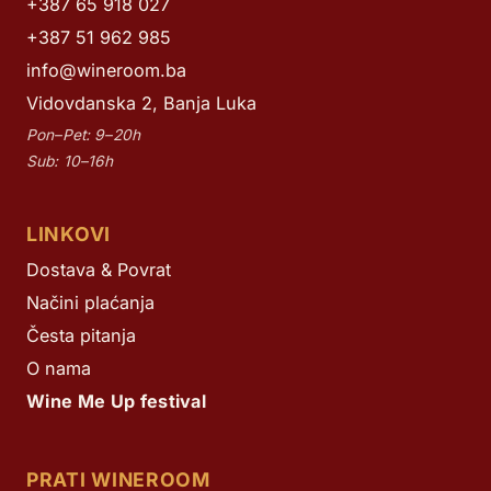
+387 65 918 027
+387 51 962 985
info@wineroom.ba
Vidovdanska 2, Banja Luka
Pon–Pet: 9–20h
Sub: 10–16h
LINKOVI
Dostava & Povrat
Načini plaćanja
Česta pitanja
O nama
Wine Me Up festival
PRATI WINEROOM