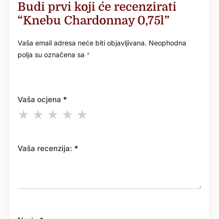
Budi prvi koji će recenzirati
“Knebu Chardonnay 0,75l”
Vaša email adresa neće biti objavljivana.
Neophodna
polja su označena sa
*
Vaša ocjena
*
Vaša recenzija:
*