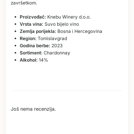
završetkom.
Proizvođač:
Knebu Winery d.o.o.
Vrsta vina:
Suvo bijelo vino
Zemlja porijekla:
Bosna i Hercegovina
Region:
Tomislavgrad
Godina berbe:
2023
Sortiment:
Chardonnay
Alkohol:
14%
Još nema recenzija.