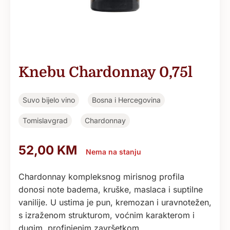
Knebu Chardonnay 0,75l
Suvo bijelo vino
Bosna i Hercegovina
Tomislavgrad
Chardonnay
52,00
KM
Nema na stanju
Chardonnay kompleksnog mirisnog profila
donosi note badema, kruške, maslaca i suptilne
vanilije. U ustima je pun, kremozan i uravnotežen,
s izraženom strukturom, voćnim karakterom i
dugim, profinjenim završetkom.