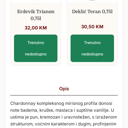
Erdevik Trianon
Deklić Teran 0,75l
0,75l
30,50
KM
32,00
KM
Trenutno
Trenutno
nedostupno
nedostupno
Opis
Chardonnay kompleksnog mirisnog profila donosi
note badema, kruške, maslaca i suptilne vanilije. U
ustima je pun, kremozan i uravnotežen, s izraženom
strukturom, voćnim karakterom i dugim, profinjenim