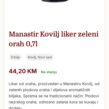
Manastir Kovilj liker zeleni
orah 0,7l
Srbija
Kovilj, Novi sad
44,20
KM
Na stanju
Liker od oraha, proizveden u Manastiru Kovilj, od
zelenih plodova oraha i dijelova aromatičnih
biljaka. Sprema se na tradicionalni način. Plodovi
nezrelog oraha, odnosno zelena kora se kuvaju i
dodaju…