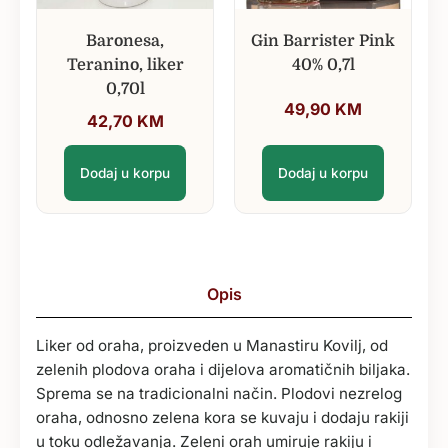
Baronesa,
Gin Barrister Pink
Teranino, liker
40% 0,7l
0,70l
49,90
KM
42,70
KM
Dodaj u korpu
Dodaj u korpu
Opis
Liker od oraha, proizveden u Manastiru Kovilj, od
zelenih plodova oraha i dijelova aromatičnih biljaka.
Sprema se na tradicionalni način. Plodovi nezrelog
oraha, odnosno zelena kora se kuvaju i dodaju rakiji
u toku odležavanja. Zeleni orah umiruje rakiju i