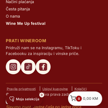
Načini plaćanja
Česta pitanja
O nama
Wine Me Up festival
PRATI WINEROOM
Pridruži nam se na Instagramu, TikToku i
Facebooku za inspiraciju i vinske priče.
|
|
Pravila privatnosti
Uslovi kupovine
Kolačići
© Next d.o.o. 2025. Sva prava zadržana.
0
0,00
KM
0
Moja selekcija
Slavimo život. Jedna čaša po jedna priča.