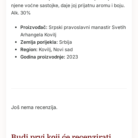
njene voćne sastojke, daje joj prijatnu aromu i boju.
Alk. 30%
Proizvođač:
Srpski pravoslavni manastir Svetih
Arhangela Kovilj
Zemlja porijekla:
Srbija
Region:
Kovilj, Novi sad
Godina proizvodnje:
2023
Još nema recenzija.
Budi prvi koji će recenzirati