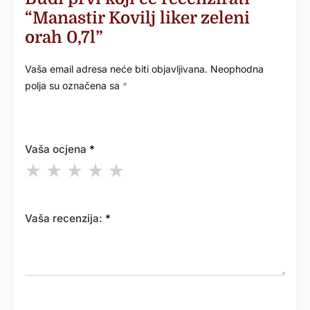
“Manastir Kovilj liker zeleni
orah 0,7l”
Vaša email adresa neće biti objavljivana.
Neophodna
polja su označena sa
*
Vaša ocjena
*
Vaša recenzija:
*