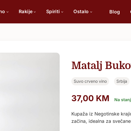
ino
Rakije
Spiriti
Ostalo
Blog
Po sorti
Po 
Cabernet Sauvignon
Matalj Buko
Chardonnay
Suvo crveno vino
Srbija
Merlot
Tamjanika
37,00
KM
Na stan
Pinot Noir
Kupaža iz Negotinske kraj
začina, idealna za svečane 
Vranac