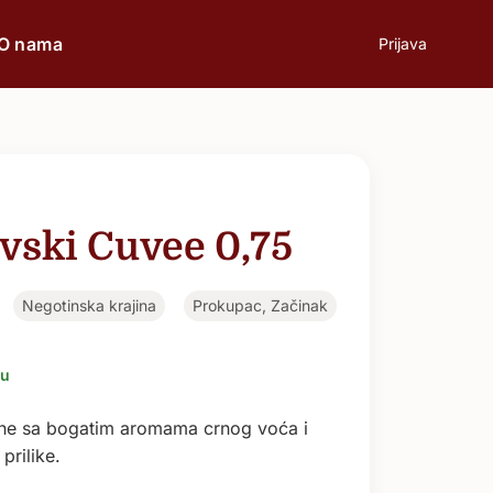
O nama
Prijava
prilici
Poklon
vski Cuvee 0,75
Poslovni ručak
Negotinska krajina
Prokupac, Začinak
Romantična večera
ju
Svečane prilike
ine sa bogatim aromama crnog voća i
prilike.
Aperitiv