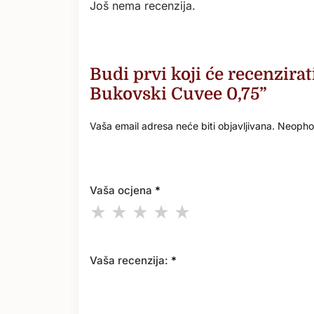
Još nema recenzija.
Budi prvi koji će recenzirat
Bukovski Cuvee 0,75”
Vaša email adresa neće biti objavljivana.
Neophod
Vaša ocjena
*
Vaša recenzija:
*