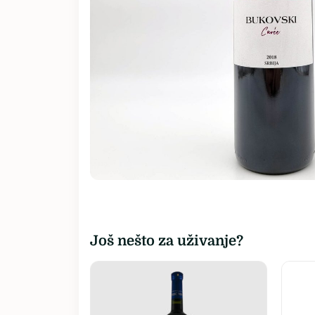
Sva vina…
Još nešto za uživanje?