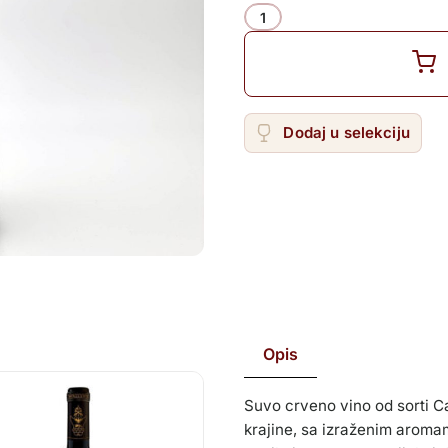
Žilavka
Količina
Dodaj u selekciju
Opis
Suvo crveno vino od sorti C
krajine, sa izraženim aromam