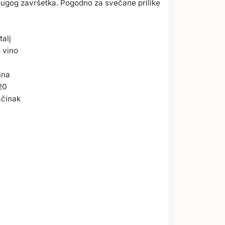
i dugog završetka. Pogodno za svečane prilike
talj
 vino
ina
20
ačinak