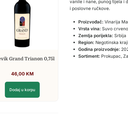
vanile i nane, punog tijela 
i poslovne ručkove.
Proizvođač:
Vinarija Ma
Vrsta vina:
Suvo crveno
Zemlja porijekla:
Srbija
Region:
Negotinska kraj
Godina proizvodnje:
20
Sortiment:
Prokupac, Z
vik Grand Trianon 0,75l
46,00
KM
Dodaj u korpu