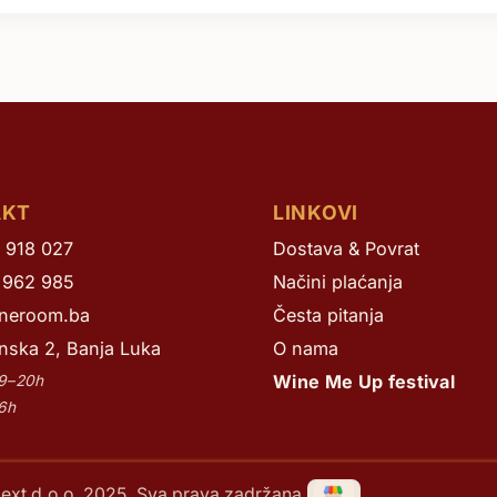
AKT
LINKOVI
 918 027
Dostava & Povrat
 962 985
Načini plaćanja
neroom.ba
Česta pitanja
nska 2, Banja Luka
O nama
Wine Me Up festival
 9–20h
16h
ext d.o.o. 2025. Sva prava zadržana.