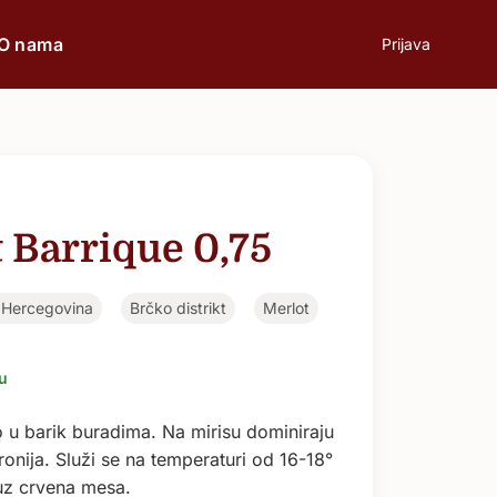
O nama
Prijava
prilici
Poklon
t Barrique 0,75
Poslovni ručak
 Hercegovina
Brčko distrikt
Merlot
Romantična večera
u
Svečane prilike
 u barik buradima. Na mirisu dominiraju
ronija. Služi se na temperaturi od 16-18°
Aperitiv
uz crvena mesa.