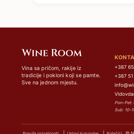
KONT
+387 65
Vina sa pričom, rakije iz
tradicije i pokloni koji se pamte.
+387 51
Sve na jednom mjestu.
info@wi
Vidovda
Pon–Pet:
Sub: 10–
|
|
© N
Pravila privatnosti
Uslovi kupovine
Kolačići