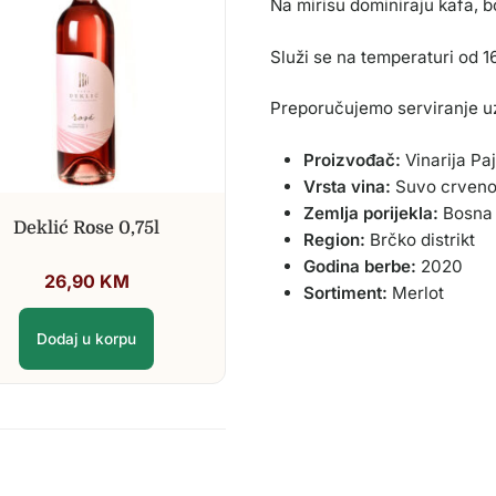
Na mirisu dominiraju kafa, b
Služi se na temperaturi od 1
Preporučujemo serviranje u
Proizvođač:
Vinarija Paj
Vrsta vina:
Suvo crveno
Zemlja porijekla:
Bosna 
Deklić Rose 0,75l
Region:
Brčko distrikt
Godina berbe:
2020
26,90
KM
Sortiment:
Merlot
Dodaj u korpu