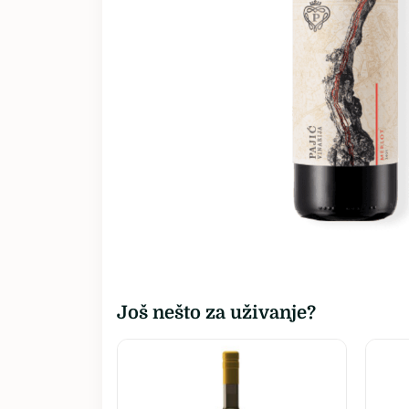
Sva vina…
Još nešto za uživanje?