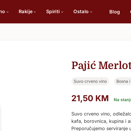
ino
Rakije
Spiriti
Ostalo
Blog
Po sorti
Po 
Cabernet Sauvignon
Pajić Merlo
Chardonnay
Suvo crveno vino
Bosna i
Merlot
Tamjanika
21,50
KM
Na stanj
Pinot Noir
Suvo crveno vino, odležalo
kafa, borovnica, kupina i a
Vranac
Preporučujemo serviranje 