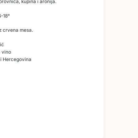
orovnica, kupina i aronija.
6-18°
z crvena mesa.
ić
 vino
i Hercegovina