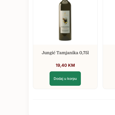
Jungić Tamjanika 0,75l
19,40
KM
Dodaj u korpu