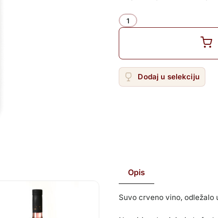
Žilavka
Količina
Dodaj u selekciju
Opis
Suvo crveno vino, odležalo 