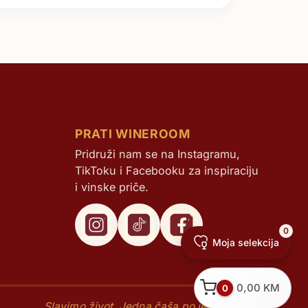
PRATI WINEROOM
Pridruži nam se na Instagramu,
TikToku i Facebooku za inspiraciju
i vinske priče.
0
Moja selekcija
0,00
KM
0
Slavimo život. Jedna čaša po jedna priča.