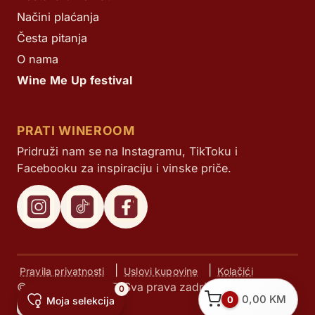
Načini plaćanja
Česta pitanja
O nama
Wine Me Up festival
PRATI WINEROOM
Pridruži nam se na Instagramu, TikToku i
Facebooku za inspiraciju i vinske priče.
|
|
Pravila privatnosti
Uslovi kupovine
Kolačići
© Next d.o.o. 2025. Sva prava zadržana.
0
0,00
KM
0
Moja selekcija