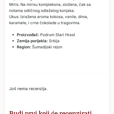
Miris: Na mirisu kompleksna, složena, čak sa
notama odličnog odležalog konjaka.
Ukus: Izražena aroma kokosa, vanile, dima,
karamele, i crne čokolade u tragovima.
Proizvođač:
Podrum Stari Hrast
Zemlja porijekla:
Srbija
Region:
Šumadijski rejon
Još nema recenzija.
Budi prvi koji će recenzirati