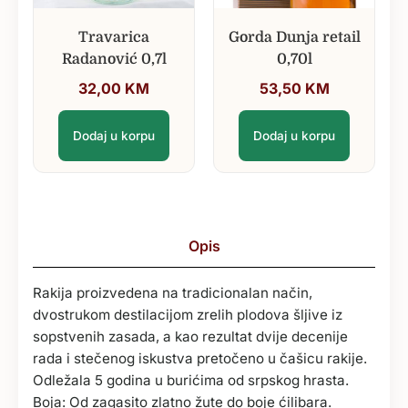
Travarica
Gorda Dunja retail
Radanović 0,7l
0,70l
32,00
KM
53,50
KM
Dodaj u korpu
Dodaj u korpu
Opis
Rakija proizvedena na tradicionalan način,
dvostrukom destilacijom zrelih plodova šljive iz
sopstvenih zasada, a kao rezultat dvije decenije
rada i stečenog iskustva pretočeno u čašicu rakije.
Odležala 5 godina u burićima od srpskog hrasta.
Boja: Od zagasito zlatno žute do boje ćilibara.