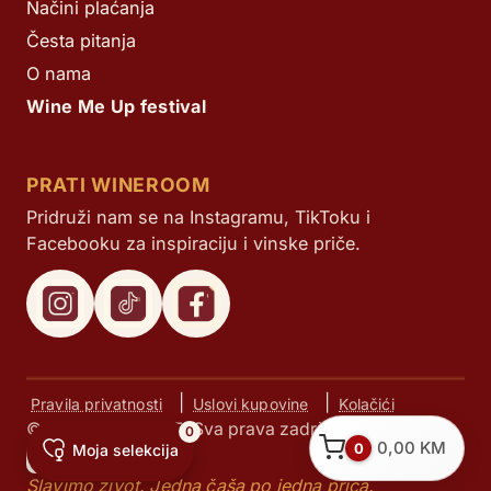
Načini plaćanja
Česta pitanja
O nama
Wine Me Up festival
PRATI WINEROOM
Pridruži nam se na Instagramu, TikToku i
Facebooku za inspiraciju i vinske priče.
|
|
Pravila privatnosti
Uslovi kupovine
Kolačići
© Next d.o.o. 2025. Sva prava zadržana.
0
0,00
KM
0
Moja selekcija
Slavimo život. Jedna čaša po jedna priča.