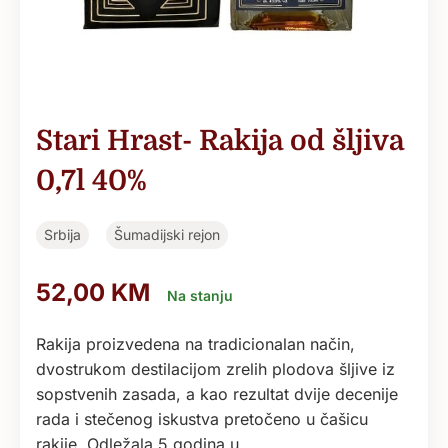
Stari Hrast- Rakija od šljiva
0,7l 40%
Srbija
Šumadijski rejon
52,00
KM
Na stanju
Rakija proizvedena na tradicionalan način,
dvostrukom destilacijom zrelih plodova šljive iz
sopstvenih zasada, a kao rezultat dvije decenije
rada i stečenog iskustva pretočeno u čašicu
rakije. Odležala 5 godina u…