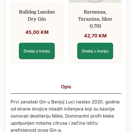
Bulldog London
Baronesa,
Dry Gin
Teranino, liker
0,70l
45,00
KM
42,70
KM
Dodaj u korpu
Dodaj u korpu
Opis
Prvi zanatski Gin u Banjoj Luci nastao 2020. godine
od strane dvojice mladih inženjera koji su kasnije
osnovali destileriju Nibla. Dominantni profil kleke
upotpunjen notama citrusa i začina ističu
prefinjenost ovog Gin-a.