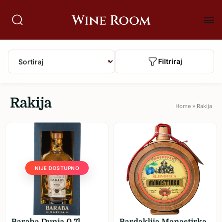
Filtriraj
▼
Rakija
Home
»
Rakija
NIJE DOSTUPNO
Baraba Dunja 0,7l
Bardaklija Manastirka