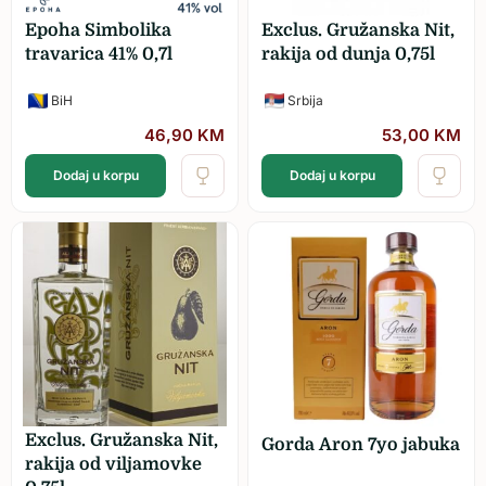
Epoha Simbolika
Exclus. Gružanska Nit,
travarica 41% 0,7l
rakija od dunja 0,75l
BiH
Srbija
46,90
KM
53,00
KM
Dodaj u korpu
Dodaj u korpu
Exclus. Gružanska Nit,
Gorda Aron 7yo jabuka
rakija od viljamovke