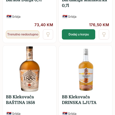
0,7l
Srbija
Srbija
73,40
KM
176,50
KM
Trenutno nedostupno
Dodaj u korpu
BB Klekovača
BB Klekovača
BAŠTINA 1858
DRINSKA LJUTA
Srbija
Srbija