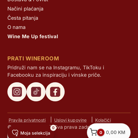
Načini plaćanja
Česta pitanja
O nama
Wine Me Up festival
PRATI WINEROOM
Pridruži nam se na Instagramu, TikToku i
Facebooku za inspiraciju i vinske priče.
|
|
Pravila privatnosti
Uslovi kupovine
Kolačići
© Next d.o.o. 2025. Sva prava zadržana.
0
0,00
KM
0
Moja selekcija