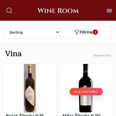
Filtriraj
2
▼
Vina
Home
»
Vina
NIJE DOSTUPNO
Berak Žilavka 0,75
Milas Žilavka 0,75l