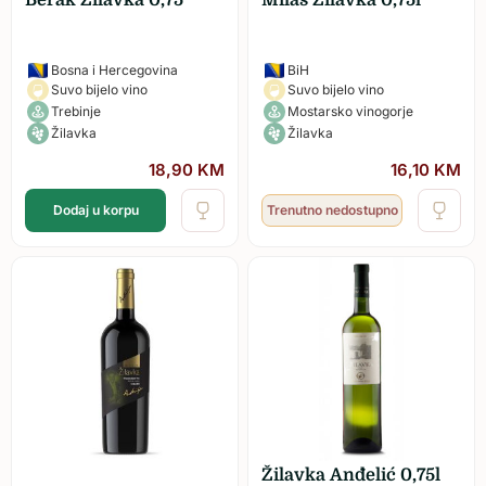
Bosna i Hercegovina
BiH
Suvo bijelo vino
Suvo bijelo vino
Trebinje
Mostarsko vinogorje
Žilavka
Žilavka
18,90
KM
16,10
KM
Dodaj u korpu
Trenutno nedostupno
Žilavka Anđelić 0,75l