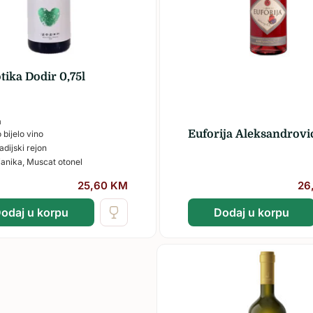
Žilavka
tika Dodir 0,75l
a
Euforija Aleksandrović
 bijelo vino
dijski rejon
anika, Muscat otonel
25,60
KM
26
odaj u korpu
Dodaj u korpu