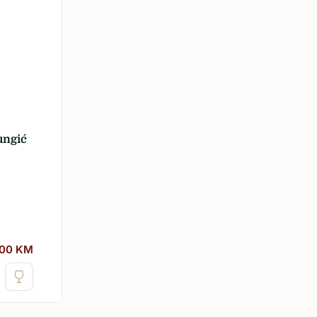
ungić
,00
KM