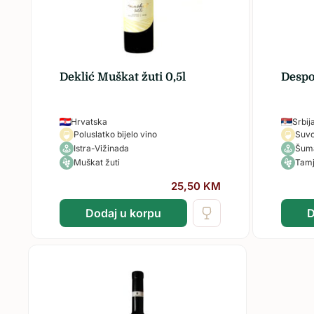
Sva vina…
Deklić Muškat žuti 0,5l
Despo
Hrvatska
Srbij
Poluslatko bijelo vino
Suvo
Istra-Vižinada
Šuma
Muškat žuti
Tamj
25,50
KM
Dodaj u korpu
D