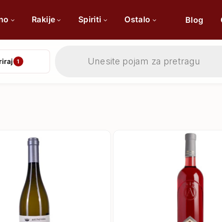
ino
Rakije
Spiriti
Ostalo
Blog
Products
search
riraj
1
Po sorti
Po 
Cabernet Sauvignon
Chardonnay
Merlot
Tamjanika
Pinot Noir
Vranac