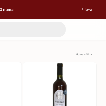
O nama
Prijava
prilici
Poklon
Home
»
Vina
Poslovni ručak
Romantična večera
Svečane prilike
Aperitiv