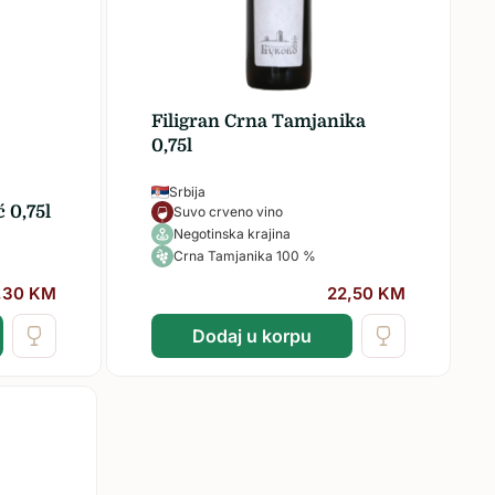
Filigran Crna Tamjanika
0,75l
Srbija
 0,75l
Suvo crveno vino
Negotinska krajina
Crna Tamjanika 100 %
,30
KM
22,50
KM
Dodaj u korpu