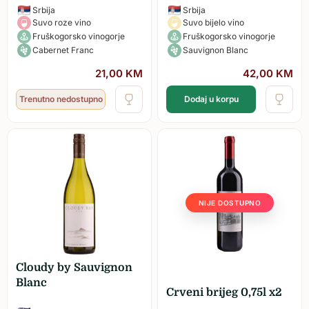
Srbija
Srbija
Suvo roze vino
Suvo bijelo vino
Fruškogorsko vinogorje
Fruškogorsko vinogorje
Cabernet Franc
Sauvignon Blanc
21,00
KM
42,00
KM
Trenutno nedostupno
Dodaj u korpu
NIJE DOSTUPNO
Cloudy by Sauvignon
Blanc
Crveni brijeg 0,75l x2