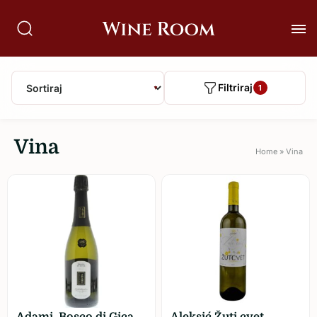
Filtriraj
1
▼
Vina
Home
»
Vina
Adami, Bosco di Gica,
Aleksić Žuti cvet