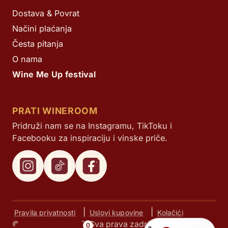
Dostava & Povrat
Načini plaćanja
Česta pitanja
O nama
Wine Me Up festival
PRATI WINEROOM
Pridruži nam se na Instagramu, TikToku i
Facebooku za inspiraciju i vinske priče.
|
|
Pravila privatnosti
Uslovi kupovine
Kolačići
© Next d.o.o. 2025. Sva prava zadržana.
0