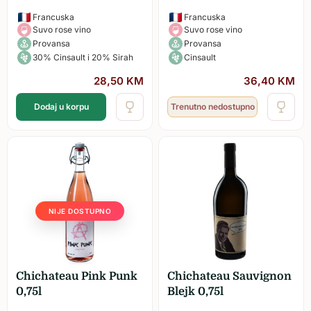
Francuska
Francuska
Suvo rose vino
Suvo rose vino
Provansa
Provansa
30% Cinsault i 20% Sirah
Cinsault
28,50
KM
36,40
KM
Dodaj u korpu
Trenutno nedostupno
NIJE DOSTUPNO
Chichateau Pink Punk
Chichateau Sauvignon
0,75l
Blejk 0,75l