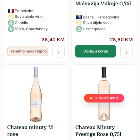
Malvazija Vukoje 0,75l
Francuska
Suvo bijelo vino
Bosna i Hercegovina
Chablis
Suvo bijelo vino
100% Chardonnay
Hercegovina
38,40
KM
28,80
KM
Trenutno nedostupno
Dodaj u korpu
NIJE DOSTUPNO
Chateau minuty M
Chateau Minuty
rose
Prestige Rose 0,75l