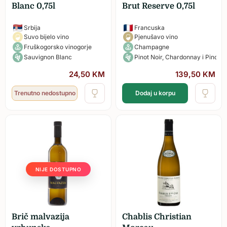
Blanc 0,75l
Brut Reserve 0,75l
Srbija
Francuska
Suvo bijelo vino
Pjenušavo vino
Fruškogorsko vinogorje
Champagne
Sauvignon Blanc
Pinot Noir, Chardonnay i Pinot 
24,50
KM
139,50
KM
Trenutno nedostupno
Dodaj u korpu
NIJE DOSTUPNO
Brič malvazija
Chablis Christian