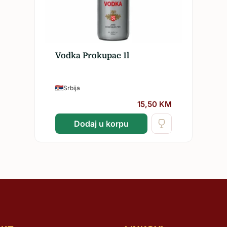
Žilavka
Vodka Prokupac 1l
Srbija
15,50
KM
Dodaj u korpu