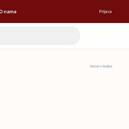
O nama
Prijava
prilici
Poklon
Home
»
Vodka
Poslovni ručak
Romantična večera
Svečane prilike
Aperitiv