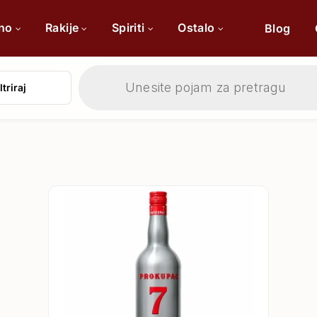
ino
Rakije
Spiriti
Ostalo
Blog
Products
search
ltriraj
Po sorti
Po 
Cabernet Sauvignon
Chardonnay
Merlot
Tamjanika
Pinot Noir
Vranac