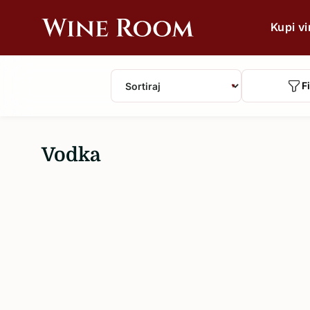
Kupi v
Wine
Wine
Room
bar
&
Fi
▼
Shop
Po vrsti
Crveno
Vodka
Bijelo
Rose
Pjenušavo
Šampanjac