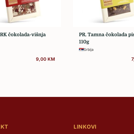
Žilavka
RK čokolada-višnja
PR. Tamna čokolada pis
110g
Srbija
9,00
KM
7
AKT
LINKOVI