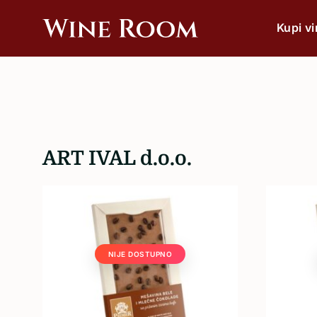
Kupi v
Wine
Wine
Room
bar
&
Shop
Po vrsti
Crveno
ART IVAL d.o.o.
Bijelo
Rose
Pjenušavo
NIJE DOSTUPNO
Šampanjac