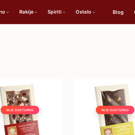
ino
Rakije
Spiriti
Ostalo
Blog
Po sorti
Po 
Cabernet Sauvignon
Chardonnay
Merlot
Tamjanika
NIJE DOSTUPNO
NIJE DOSTUPNO
Pinot Noir
Vranac