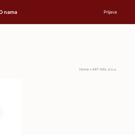
O nama
Prijava
prilici
Poklon
Home
»
ART IVAL d.o.o.
Poslovni ručak
Romantična večera
Svečane prilike
Aperitiv