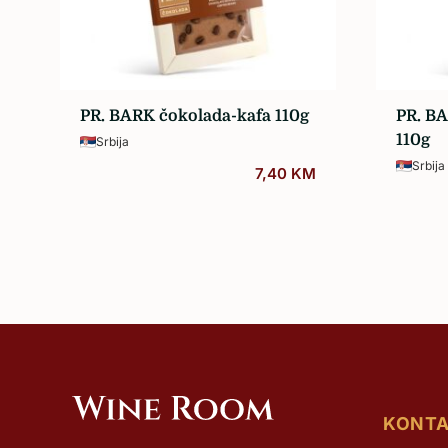
Sva vina…
PR. BARK čokolada-kafa 110g
PR. BA
110g
Srbija
Srbija
7,40
KM
KONT