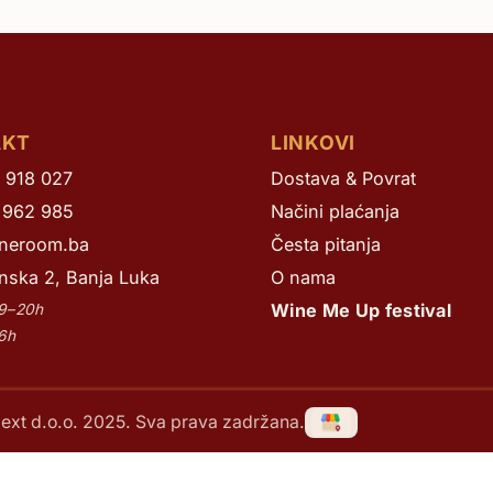
Žilavka
AKT
LINKOVI
 918 027
Dostava & Povrat
 962 985
Načini plaćanja
neroom.ba
Česta pitanja
nska 2, Banja Luka
O nama
Wine Me Up festival
 9–20h
16h
ext d.o.o. 2025. Sva prava zadržana.