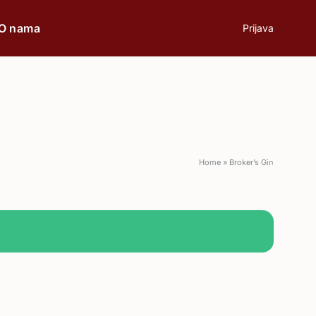
O nama
Prijava
prilici
Poklon
Home
»
Broker’s Gin
Poslovni ručak
Romantična večera
Svečane prilike
Aperitiv