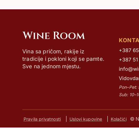
Sva vina…
KONT
+387 65
Vina sa pričom, rakije iz
tradicije i pokloni koji se pamte.
+387 51
Sve na jednom mjestu.
info@wi
Vidovda
Pon–Pet:
Sub: 10–
|
|
© N
Pravila privatnosti
Uslovi kupovine
Kolačići