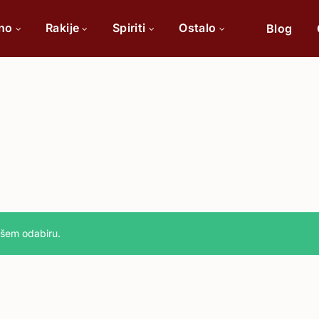
ino
Rakije
Spiriti
Ostalo
Blog
Po sorti
Po 
Cabernet Sauvignon
Chardonnay
Merlot
Tamjanika
ašem odabiru.
Pinot Noir
Vranac