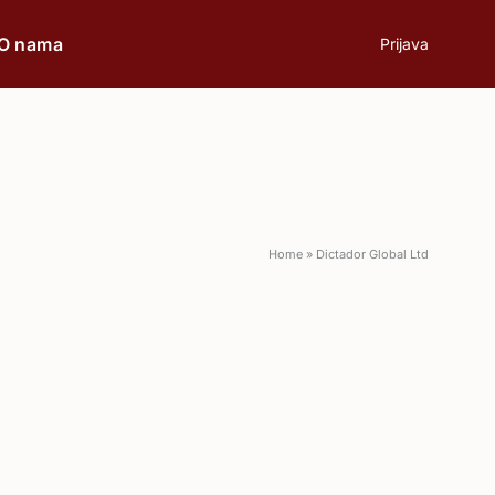
O nama
Prijava
prilici
Poklon
Home
»
Dictador Global Ltd
Poslovni ručak
Romantična večera
Svečane prilike
Aperitiv