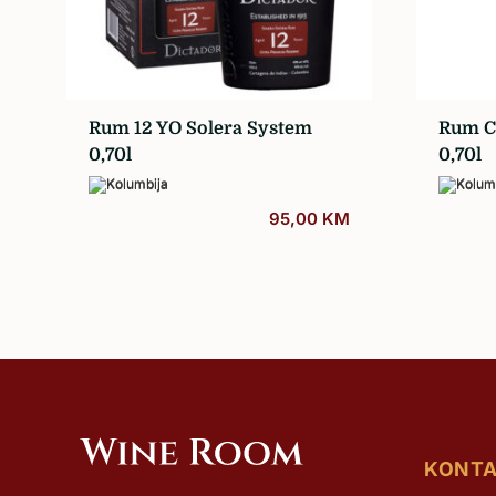
Sva vina…
Rum 12 YO Solera System
Rum C
0,70l
0,70l
Kolumbija
Kolum
95,00
KM
KONT