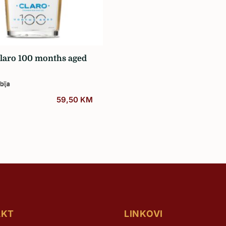
Žilavka
laro 100 months aged
bija
59,50
KM
AKT
LINKOVI