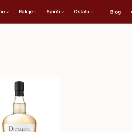
ino
Rakije
Spiriti
Ostalo
Blog
Po sorti
Po 
Cabernet Sauvignon
Chardonnay
Merlot
Tamjanika
Pinot Noir
Vranac