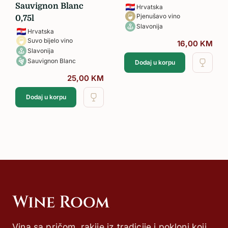
Sauvignon Blanc
Hrvatska
Pjenušavo vino
0,75l
Slavonija
Hrvatska
Suvo bijelo vino
16,00
KM
Slavonija
Sauvignon Blanc
Dodaj u korpu
25,00
KM
Dodaj u korpu
Vina sa pričom, rakije iz tradicije i pokloni koji