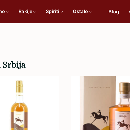
ino
Rakije
Spiriti
Ostalo
Blog
Po sorti
Po 
Cabernet Sauvignon
 Srbija
Chardonnay
Merlot
Tamjanika
Pinot Noir
Vranac