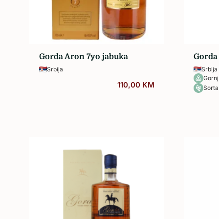
Sva vina…
Gorda Aron 7yo jabuka
Gorda 
Srbija
Srbija
Gornj
110,00
KM
Sorta