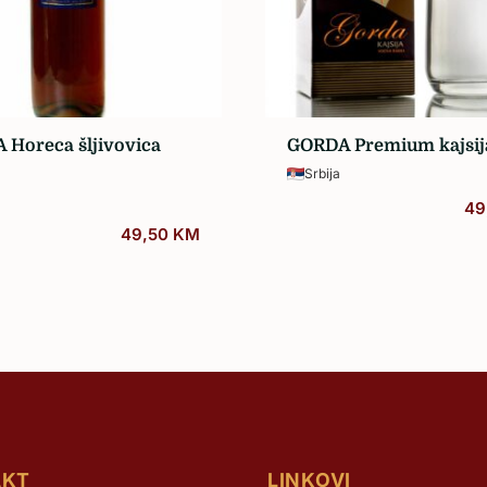
 Horeca šljivovica
GORDA Premium kajsija
Srbija
49
49,50
KM
AKT
LINKOVI