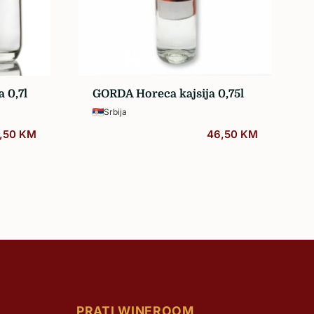
 0,7l
GORDA Horeca kajsija 0,75l
Srbija
,50
KM
46,50
KM
PRATI WINEROOM