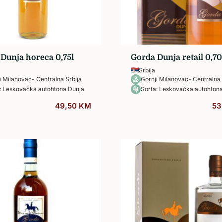
Žilavka
Dunja horeca 0,75l
Gorda Dunja retail 0,70
Srbija
i Milanovac- Centralna Srbija
Gornji Milanovac- Centralna 
: Leskovačka autohtona Dunja
Sorta: Leskovačka autohton
49,50
KM
53