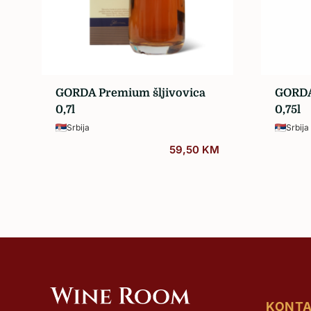
GORDA Premium šljivovica
GORDA
0,7l
0,75l
Srbija
Srbija
59,50
KM
KONT