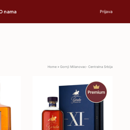
O nama
Prijava
prilici
Poklon
Home
»
Gornji Milanovac- Centralna Srbija
Poslovni ručak
Romantična večera
Svečane prilike
Aperitiv