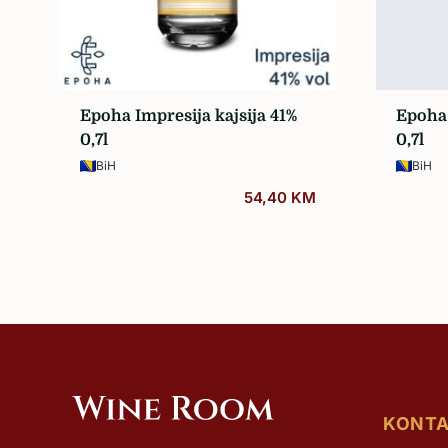
Sva vina…
Epoha Impresija kajsija 41%
Epoha
0,7l
0,7l
BiH
BiH
54,40
KM
KONT