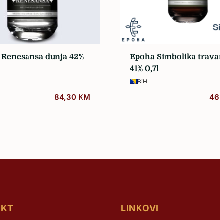
Žilavka
 Renesansa dunja 42%
Epoha Simbolika trava
41% 0,7l
BiH
84,30
KM
46
AKT
LINKOVI