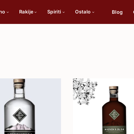
ino
Rakije
Spiriti
Ostalo
Blog
Po sorti
Po 
Cabernet Sauvignon
Chardonnay
Merlot
Tamjanika
Pinot Noir
Vranac