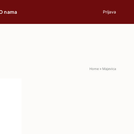
O nama
Prijava
prilici
Poklon
Home
»
Majevica
Poslovni ručak
Romantična večera
Svečane prilike
Aperitiv