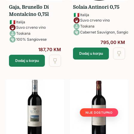
Gaja, Brunello Di
Solaia Antinori 0,75
Montalcino 0,75l
Italija
Suvo crveno vino
Italija
Toskana
Suvo crveno vino
Cabernet Sauvignon, Sangioves
Toskana
100% Sangiovese
795,00
KM
187,70
KM
Dodaj u korpu
Dodaj u korpu
NIJE DOSTUPNO