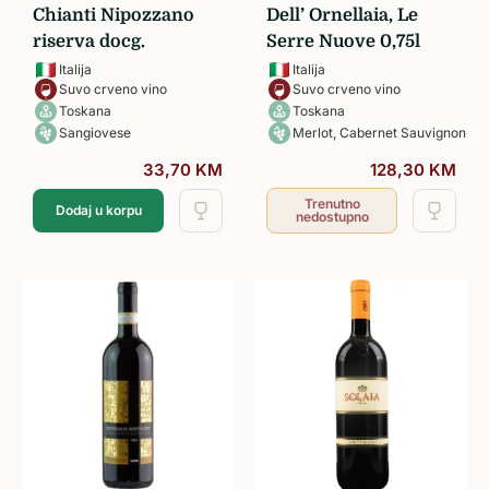
Chianti Nipozzano
Dell’ Ornellaia, Le
riserva docg.
Serre Nuove 0,75l
Italija
Italija
Suvo crveno vino
Suvo crveno vino
Toskana
Toskana
Sangiovese
Merlot, Cabernet Sauvignon, Ca
33,70
KM
128,30
KM
Trenutno
Dodaj u korpu
nedostupno