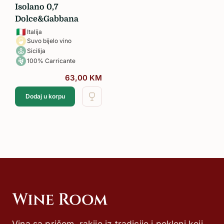
Isolano 0,7
Dolce&Gabbana
Italija
Suvo bijelo vino
Sicilija
100% Carricante
63,00
KM
Dodaj u korpu
Vina sa pričom, rakije iz tradicije i pokloni koji