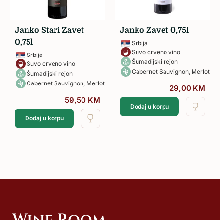
Janko Stari Zavet
Janko Zavet 0,75l
0,75l
Srbija
Suvo crveno vino
Srbija
Šumadijski rejon
Suvo crveno vino
Cabernet Sauvignon, Merlot, C
Šumadijski rejon
Cabernet Sauvignon, Merlot, Cabernet Franc
29,00
KM
59,50
KM
Dodaj u korpu
Dodaj u korpu