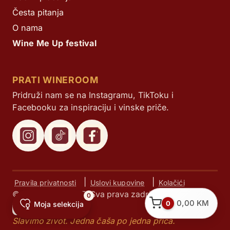
Česta pitanja
O nama
Wine Me Up festival
PRATI WINEROOM
Pridruži nam se na Instagramu, TikToku i
Facebooku za inspiraciju i vinske priče.
|
|
Pravila privatnosti
Uslovi kupovine
Kolačići
© Next d.o.o. 2025. Sva prava zadržana.
0
0,00
KM
0
Moja selekcija
Slavimo život. Jedna čaša po jedna priča.