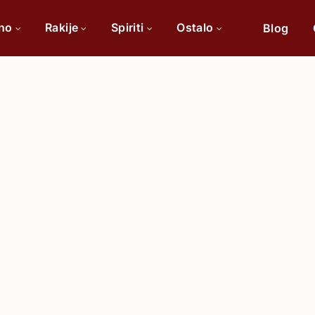
ino
Rakije
Spiriti
Ostalo
Blog
Po sorti
Po 
Cabernet Sauvignon
Chardonnay
Merlot
Tamjanika
Pinot Noir
Vranac