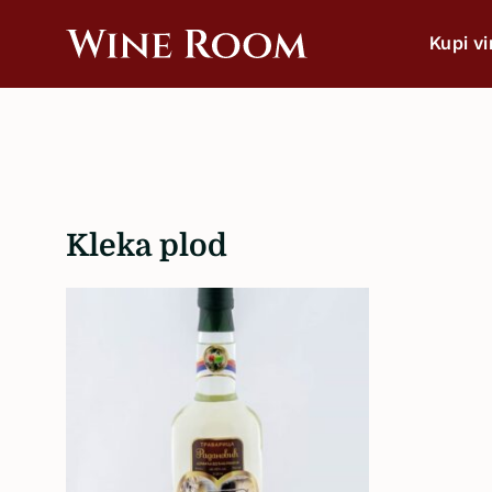
Kupi v
Wine
Wine
Room
bar
&
Shop
Po vrsti
Crveno
Kleka plod
Bijelo
Rose
Pjenušavo
Šampanjac