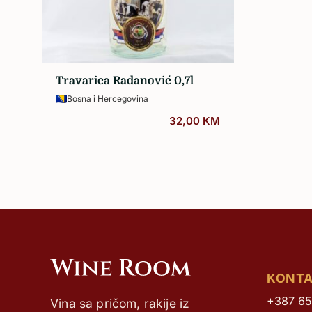
Sva vina…
Travarica Radanović 0,7l
Bosna i Hercegovina
32,00
KM
KONT
+387 65
Vina sa pričom, rakije iz