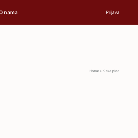
O nama
Prijava
prilici
Poklon
Home
»
Kleka plod
Poslovni ručak
Romantična večera
Svečane prilike
Aperitiv