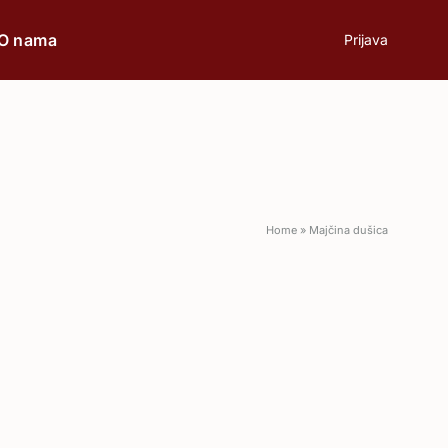
O nama
Prijava
prilici
Poklon
Home
»
Majčina dušica
Poslovni ručak
Romantična večera
Svečane prilike
Aperitiv