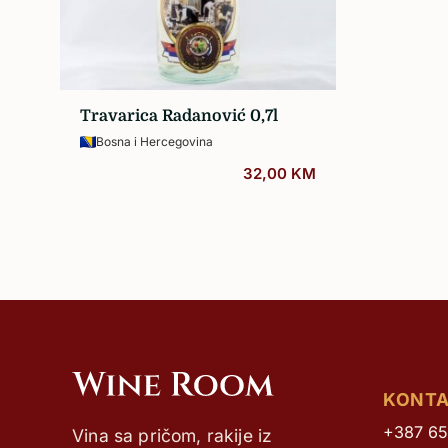
Sva vina…
Travarica Radanović 0,7l
Bosna i Hercegovina
32,00
KM
KONT
+387 65
Vina sa pričom, rakije iz