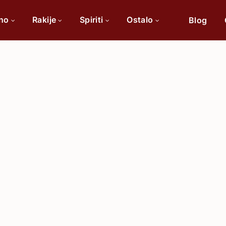
ino
Rakije
Spiriti
Ostalo
Blog
Po sorti
Po 
Cabernet Sauvignon
Chardonnay
Merlot
Tamjanika
Pinot Noir
Vranac