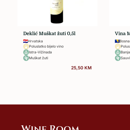
Sva vina…
Deklić Muškat žuti 0,5l
Vina M
Hrvatska
Bosna
Poluslatko bijelo vino
Polus
Istra-Vižinada
Banja
Muškat žuti
Sauvi
25,50
KM