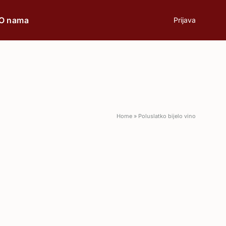
O nama
Prijava
prilici
Poklon
Home
»
Poluslatko bijelo vino
Poslovni ručak
Romantična večera
Svečane prilike
Aperitiv