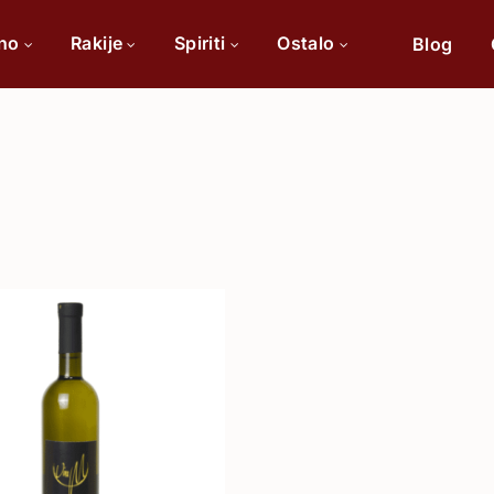
ino
Rakije
Spiriti
Ostalo
Blog
Po sorti
Po 
Cabernet Sauvignon
Chardonnay
Merlot
Tamjanika
Pinot Noir
Vranac