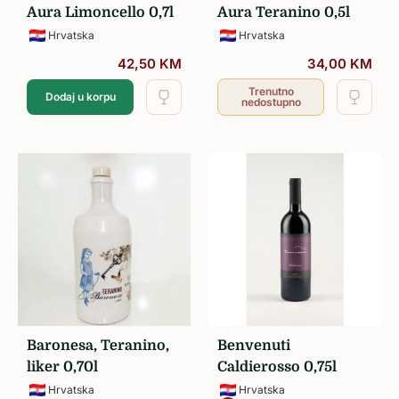
Aura Limoncello 0,7l
Aura Teranino 0,5l
Hrvatska
Hrvatska
42,50
KM
34,00
KM
Trenutno
Dodaj u korpu
nedostupno
Baronesa, Teranino,
Benvenuti
liker 0,70l
Caldierosso 0,75l
Hrvatska
Hrvatska