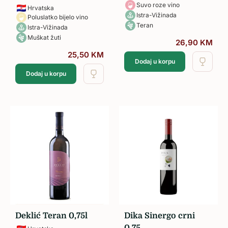
Suvo roze vino
Hrvatska
Istra-Vižinada
Poluslatko bijelo vino
Teran
Istra-Vižinada
Muškat žuti
26,90
KM
25,50
KM
Dodaj u korpu
Dodaj u korpu
Deklić Teran 0,75l
Dika Sinergo crni