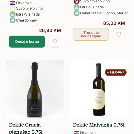
Suvo crveno vino
Hrvatska
Istra-Vižinada
Suvo bijelo vino
Cabernet Sauvignon, Merlot, Te
Istra-Vižinada
Chardonnay
85,00
KM
26,90
KM
Trenutno
nedostupno
Dodaj u korpu
Deklić Gracia
Deklić Malvazija 0,75l
pjenušac 0,75l
Hrvatska