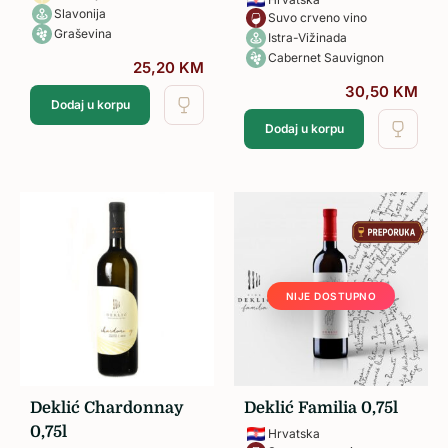
Slavonija
Suvo crveno vino
Graševina
Istra-Vižinada
Cabernet Sauvignon
25,20
KM
30,50
KM
Dodaj u korpu
Dodaj u korpu
NIJE DOSTUPNO
Deklić Chardonnay
Deklić Familia 0,75l
0,75l
Hrvatska