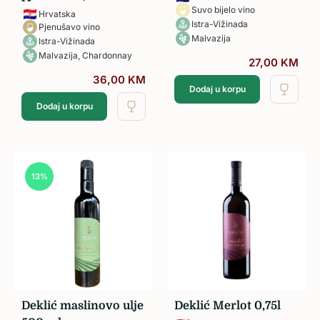
Suvo bijelo vino
Hrvatska
Istra-Vižinada
Pjenušavo vino
Malvazija
Istra-Vižinada
Malvazija, Chardonnay
27,00
KM
36,00
KM
Dodaj u korpu
Dodaj u korpu
13%
Deklić maslinovo ulje
Deklić Merlot 0,75l