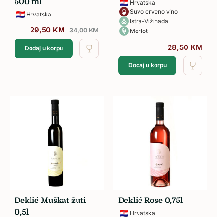
500 ml
Hrvatska
Suvo crveno vino
Hrvatska
Istra-Vižinada
29,50
KM
34,00
KM
Merlot
28,50
KM
Dodaj u korpu
Dodaj u korpu
Deklić Muškat žuti
Deklić Rose 0,75l
0,5l
Hrvatska