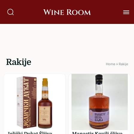
Rakije
Home
»
Rakije
Jelički Dukat Šljiva
Manastir Kovilj šljiva