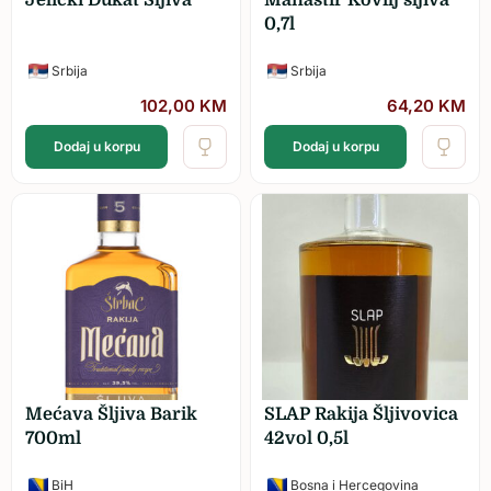
0,7l
Srbija
Srbija
102,00
KM
64,20
KM
Dodaj u korpu
Dodaj u korpu
Mećava Šljiva Barik
SLAP Rakija Šljivovica
700ml
42vol 0,5l
BiH
Bosna i Hercegovina