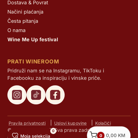
Dostava & Povrat
Načini plaćanja
Česta pitanja
O nama
Wine Me Up festival
PRATI WINEROOM
Pridruži nam se na Instagramu, TikToku i
Facebooku za inspiraciju i vinske priče.
|
|
Pravila privatnosti
Uslovi kupovine
Kolačići
© Next d.o.o. 2025. Sva prava zadržana.
0
0,00
KM
0
Moja selekcija