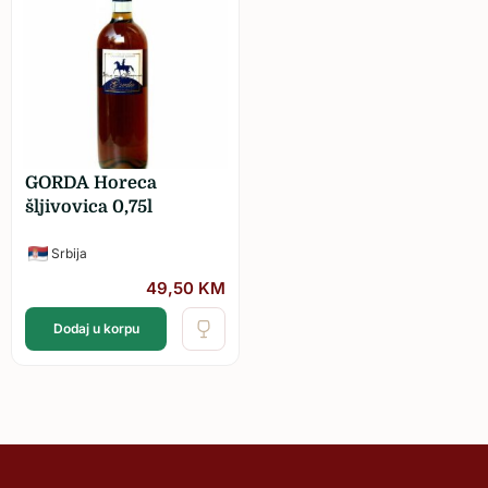
GORDA Horeca
šljivovica 0,75l
Srbija
49,50
KM
Dodaj u korpu