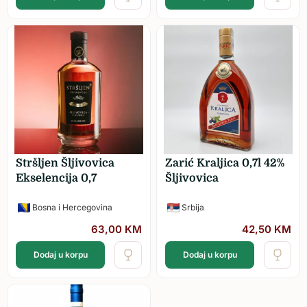
Stršljen Šljivovica
Zarić Kraljica 0,7l 42%
Ekselencija 0,7
Šljivovica
Bosna i Hercegovina
Srbija
63,00
KM
42,50
KM
Dodaj u korpu
Dodaj u korpu