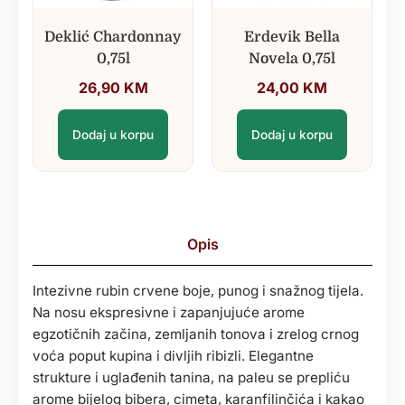
Deklić Chardonnay
Erdevik Bella
0,75l
Novela 0,75l
26,90
KM
24,00
KM
Dodaj u korpu
Dodaj u korpu
Opis
Intezivne rubin crvene boje, punog i snažnog tijela.
Na nosu ekspresivne i zapanjujuće arome
egzotičnih začina, zemljanih tonova i zrelog crnog
voća poput kupina i divljih ribizli. Elegantne
strukture i uglađenih tanina, na paleu se prepliću
arome bijelog bibera, cimeta, karanfilinčića i kakao