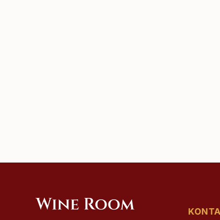
Sva vina…
KONT