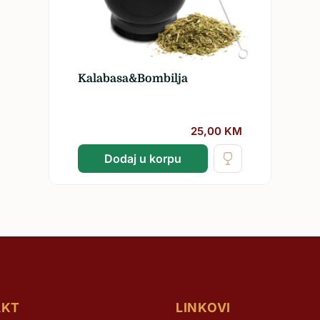
Žilavka
Kalabasa&Bombilja
25,00
KM
Dodaj u korpu
AKT
LINKOVI