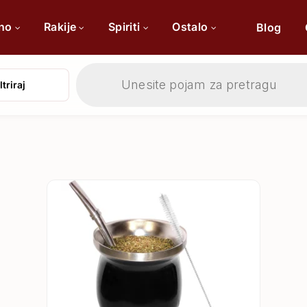
ino
Rakije
Spiriti
Ostalo
Blog
Products
search
ltriraj
Po sorti
Po 
Cabernet Sauvignon
Chardonnay
Merlot
Tamjanika
Pinot Noir
Vranac