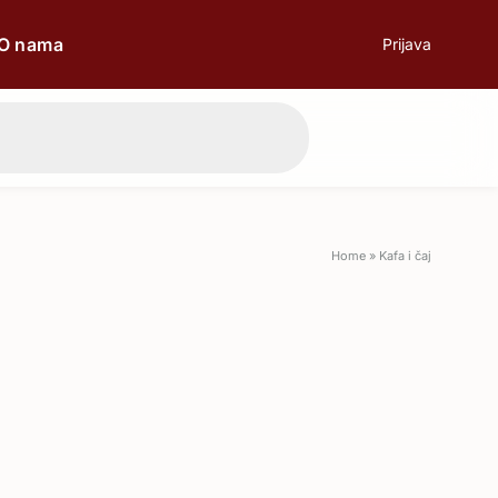
O nama
Prijava
prilici
Poklon
Home
»
Kafa i čaj
Poslovni ručak
Romantična večera
Svečane prilike
Aperitiv