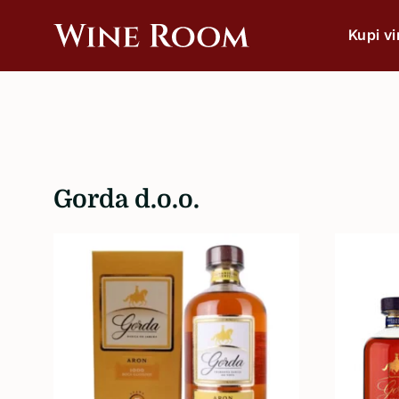
Kupi v
Wine
Wine
Room
bar
&
Shop
Po vrsti
Crveno
Gorda d.o.o.
Bijelo
Rose
Pjenušavo
Šampanjac