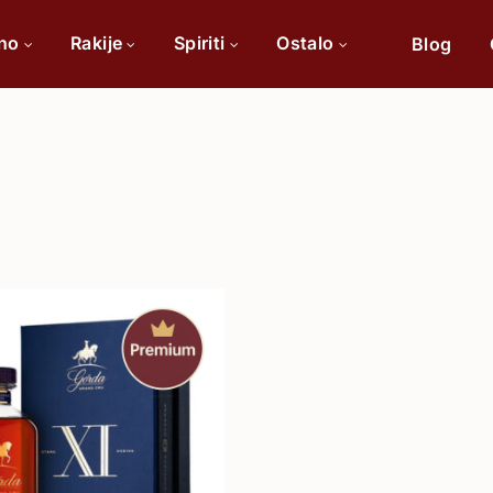
ino
Rakije
Spiriti
Ostalo
Blog
Po sorti
Po 
Cabernet Sauvignon
Chardonnay
Merlot
Tamjanika
Pinot Noir
Vranac