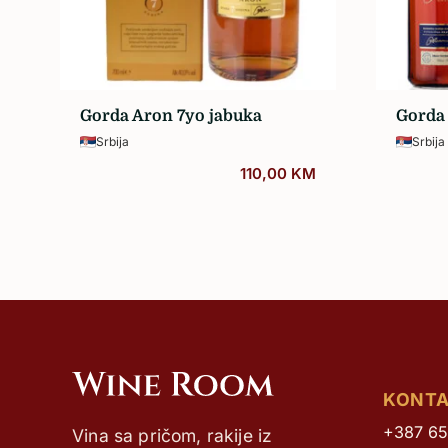
Sva vina…
Gorda Aron 7yo jabuka
Gorda 
Srbija
Srbija
110,00
KM
KONT
+387 65
Vina sa pričom, rakije iz