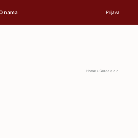
O nama
Prijava
prilici
Poklon
Home
»
Gorda d.o.o.
Poslovni ručak
Romantična večera
Svečane prilike
Aperitiv