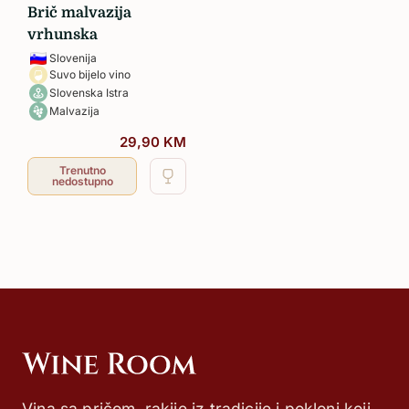
Brič malvazija
vrhunska
Slovenija
Suvo bijelo vino
Slovenska Istra
Malvazija
29,90
KM
Trenutno
nedostupno
Vina sa pričom, rakije iz tradicije i pokloni koji