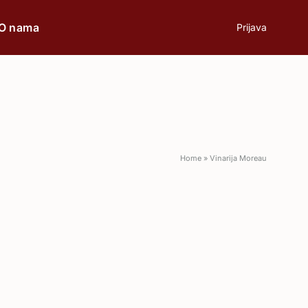
O nama
Prijava
prilici
Poklon
Home
»
Vinarija Moreau
Poslovni ručak
Romantična večera
Svečane prilike
Aperitiv