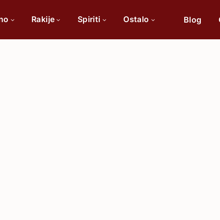
ino
Rakije
Spiriti
Ostalo
Blog
Po sorti
Po 
Cabernet Sauvignon
Chardonnay
Merlot
Tamjanika
Pinot Noir
Vranac