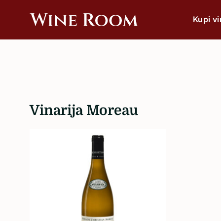
Kupi v
Wine
Wine
Room
bar
&
Shop
Po vrsti
Crveno
Vinarija Moreau
Bijelo
Rose
Pjenušavo
Šampanjac