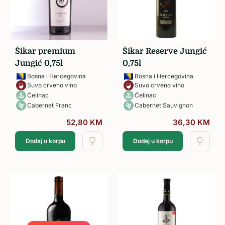
Šikar premium
Šikar Reserve Jungić
Jungić 0,75l
0,75l
Bosna i Hercegovina
Bosna i Hercegovina
Suvo crveno vino
Suvo crveno vino
Čelinac
Čelinac
Cabernet Franc
Cabernet Sauvignon
52,80
KM
36,30
KM
Dodaj u korpu
Dodaj u korpu