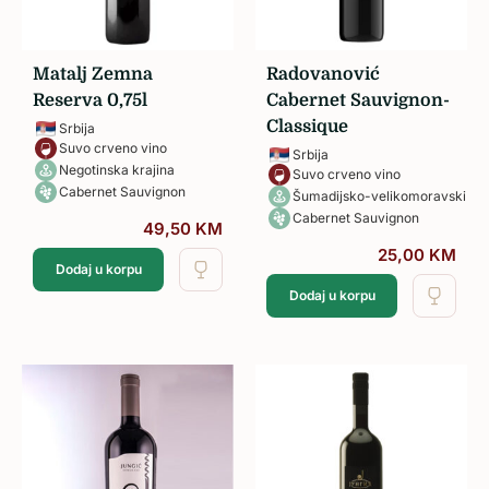
Matalj Zemna
Radovanović
Reserva 0,75l
Cabernet Sauvignon-
Classique
Srbija
Suvo crveno vino
Srbija
Negotinska krajina
Suvo crveno vino
Cabernet Sauvignon
Šumadijsko-velikomoravski reg
Cabernet Sauvignon
49,50
KM
25,00
KM
Dodaj u korpu
Dodaj u korpu