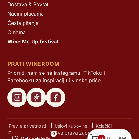
Dostava & Povrat
Načini plaćanja
Česta pitanja
O nama
Wine Me Up festival
PRATI WINEROOM
Pridruži nam se na Instagramu, TikToku i
Facebooku za inspiraciju i vinske priče.
|
|
Pravila privatnosti
Uslovi kupovine
Kolačići
© Next d.o.o. 2025. Sva prava zadržana.
0
0,00
KM
0
Moja selekcija