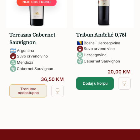
NIJE DOSTUPNO
Terrazas Cabernet
Tribun Anđelić 0,75l
Sauvignon
Bosna i Hercegovina
Suvo crveno vino
Argentina
Hercegovina
Suvo crveno vino
Cabernet Sauvignon
Mendoza
Cabernet Sauvignon
20,00
KM
36,50
KM
Dodaj u korpu
Trenutno
nedostupno