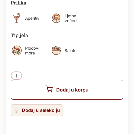
Prilika
Ljetne
Aperitiv
večeri
Tip jela
Plodovi
Salate
mora
Količina
Dodaj u korpu
Dodaj u selekciju