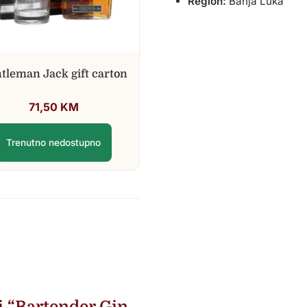
Region:
Banja Luka
tleman Jack gift carton
71,50
KM
Trenutno nedostupno
ti “Bartender Gin