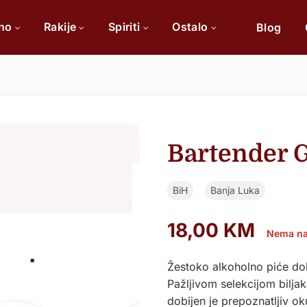
ino
Rakije
Spiriti
Ostalo
Blog
Po sorti
Po 
Cabernet Sauvignon
Bartender G
Chardonnay
BiH
Banja Luka
Merlot
Tamjanika
18,00
KM
Nema na
Pinot Noir
Žestoko alkoholno piće dob
Pažljivom selekcijom bilja
Vranac
dobijen je prepoznatljiv o