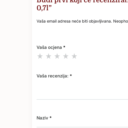
0,7l”
Vaša email adresa neće biti objavljivana.
Neophod
Vaša ocjena
*
Vaša recenzija:
*
Naziv
*