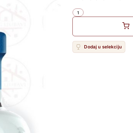
Žilavka
Količina
Dodaj u selekciju