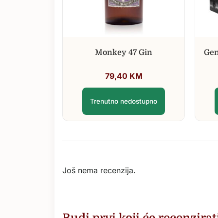
Monkey 47 Gin
Gen
79,40
KM
Trenutno nedostupno
Još nema recenzija.
Budi prvi koji će recenzira