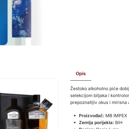
Opis
Žestoko alkoholno piće dobij
selekcijom biljaka i kontrol
prepoznatljiv okus i mirisna
Proizvođač:
MB IMPEX
Zemlja porijekla:
BiH