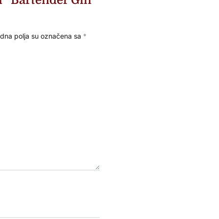
na polja su označena sa
*