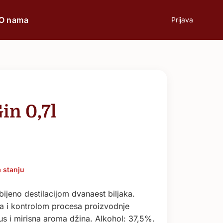
O nama
Prijava
prilici
Poklon
in 0,7l
Poslovni ručak
Romantična večera
 stanju
Svečane prilike
ijeno destilacijom dvanaest biljaka.
ka i kontrolom procesa proizvodnje
Aperitiv
kus i mirisna aroma džina. Alkohol: 37,5%.