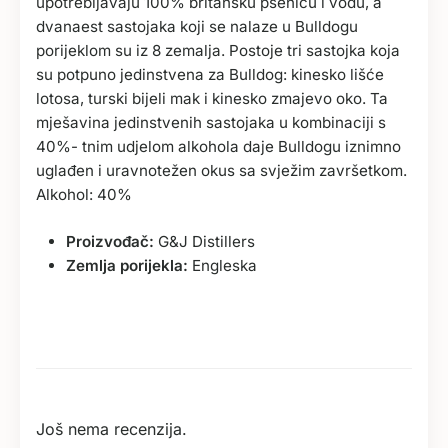
upotrebljavaju 100% britansku pšenicu i vodu, a
dvanaest sastojaka koji se nalaze u Bulldogu
porijeklom su iz 8 zemalja. Postoje tri sastojka koja
su potpuno jedinstvena za Bulldog: kinesko lišće
lotosa, turski bijeli mak i kinesko zmajevo oko. Ta
mješavina jedinstvenih sastojaka u kombinaciji s
40%- tnim udjelom alkohola daje Bulldogu iznimno
uglađen i uravnotežen okus sa svježim završetkom.
Alkohol: 40%
Proizvođač:
G&J Distillers
Zemlja porijekla:
Engleska
Još nema recenzija.