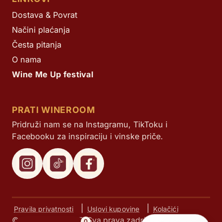
Dostava & Povrat
Načini plaćanja
Česta pitanja
O nama
Wine Me Up festival
PRATI WINEROOM
Pridruži nam se na Instagramu, TikToku i
Facebooku za inspiraciju i vinske priče.
|
|
Pravila privatnosti
Uslovi kupovine
Kolačići
© Next d.o.o. 2025. Sva prava zadržana.
0