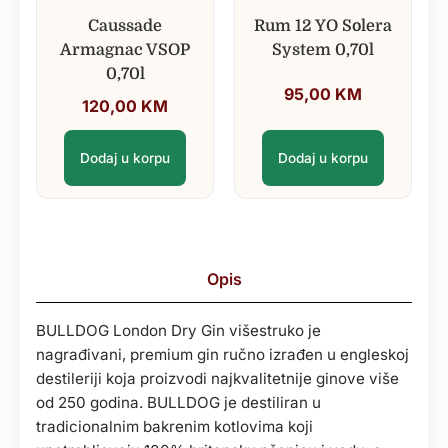
Caussade
Rum 12 YO Solera
Armagnac VSOP
System 0,70l
0,70l
95,00
KM
120,00
KM
Dodaj u korpu
Dodaj u korpu
Opis
BULLDOG London Dry Gin višestruko je
nagrađivani, premium gin ručno izrađen u engleskoj
destileriji koja proizvodi najkvalitetnije ginove više
od 250 godina. BULLDOG je destiliran u
tradicionalnim bakrenim kotlovima koji