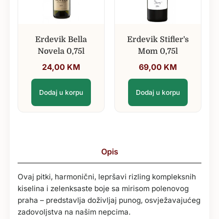
Erdevik Bella
Erdevik Stifler's
Novela 0,75l
Mom 0,75l
24,00
KM
69,00
KM
Dodaj u korpu
Dodaj u korpu
Opis
Ovaj pitki, harmonični, lepršavi rizling kompleksnih
kiselina i zelenksaste boje sa mirisom polenovog
praha – predstavlja doživljaj punog, osvježavajućeg
zadovoljstva na našim nepcima.