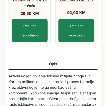
Beefeater 0,7l 40%
Old Pilot's Gin 0,7l
+ čaša
92,00
KM
29,50
KM
Trenutno
Trenutno
nedostupno
nedostupno
Opis
Aktivni ugljen otklanja toksine iz tijela. Stoga Gin
Karbun prilikom destilacije prolazi proces filtracije
kroz aktivni ugljen te ga nudi kao važnu
komponentu kod konzumacije. Inspirisan je snagom
posljednjih karbunara s Ćićarije, područja na kojem
rastu isključivo prirodni sastojci ključni za nastanak