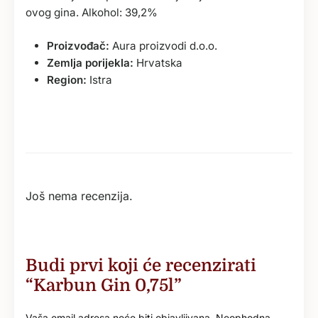
ovog gina. Alkohol: 39,2%
Proizvođač:
Aura proizvodi d.o.o.
Zemlja porijekla:
Hrvatska
Region:
Istra
Još nema recenzija.
Budi prvi koji će recenzirati
“Karbun Gin 0,75l”
Vaša email adresa neće biti objavljivana.
Neophodna