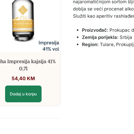
najaromatičnijom sortom šlj
dobija se veći procenat alko
Služiti kao aperitiv rashlađ
Proizvođač:
Prokupac d.
Zemlja porijekla:
Srbija
Region:
Tulare, Prokupl
ha Impresija kajsija 41%
0,7l
54,40
KM
Dodaj u korpu