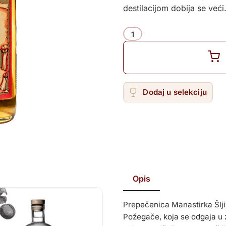
Žilavka
destilacijom dobija se već
Količina
Dodaj u selekciju
Opis
Prepečenica Manastirka Šljiv
Požegače, koja se odgaja u z