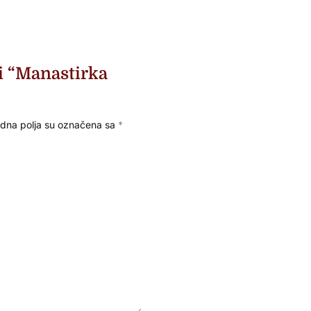
ti “Manastirka
na polja su označena sa
*