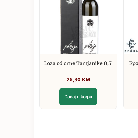
Loza od crne Tamjanike 0,5l
Epo
25,90
KM
Dodaj u korpu