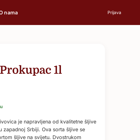
O nama
Prijava
prilici
Poklon
Prokupac 1l
Poslovni ručak
Romantična večera
ju
Svečane prilike
vovica je napravljena od kvalitetne šljive
zapadnoj Srbiji. Ova sorta šljive se
Aperitiv
rtom šljive na svijetu. Dvostrukom