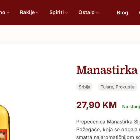
ino
Rakije
Spiriti
Ostalo
Blog
Po sorti
Po 
Cabernet Sauvignon
Manastirka 
Chardonnay
Srbija
Tulare, Prokuplje
Merlot
Tamjanika
27,90
KM
Na stan
Pinot Noir
Prepečenica Manastirka Šlji
Požegače, koja se odgaja u 
Vranac
smatra najaromatičnijom so