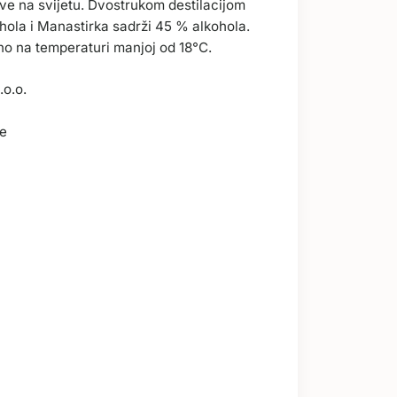
ive na svijetu. Dvostrukom destilacijom
hola i Manastirka sadrži 45 % alkohola.
eno na temperaturi manjoj od 18°C.
o.o.
je