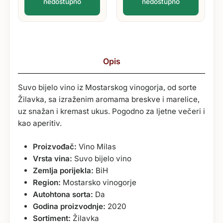
nedostupno
nedostupno
Opis
Suvo bijelo vino iz Mostarskog vinogorja, od sorte
Žilavka, sa izraženim aromama breskve i marelice,
uz snažan i kremast ukus. Pogodno za ljetne večeri i
kao aperitiv.
Proizvođač:
Vino Milas
Vrsta vina:
Suvo bijelo vino
Zemlja porijekla:
BiH
Region:
Mostarsko vinogorje
Autohtona sorta:
Da
Godina proizvodnje:
2020
Sortiment:
Žilavka