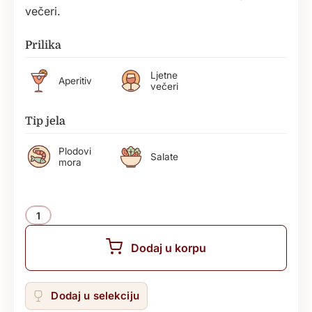
večeri.
Prilika
Ljetne
Aperitiv
večeri
Tip jela
Plodovi
Salate
mora
Količina
Dodaj u korpu
Dodaj u selekciju