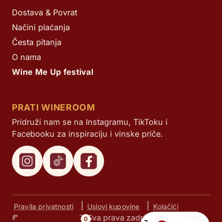
Dostava & Povrat
Načini plaćanja
Česta pitanja
O nama
Wine Me Up festival
PRATI WINEROOM
Pridruži nam se na Instagramu, TikToku i
Facebooku za inspiraciju i vinske priče.
|
|
Pravila privatnosti
Uslovi kupovine
Kolačići
© Next d.o.o. 2025. Sva prava zadržana.
0