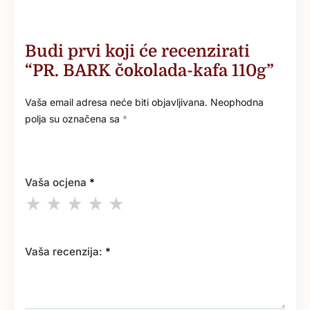
Budi prvi koji će recenzirati
“PR. BARK čokolada-kafa 110g”
Vaša email adresa neće biti objavljivana.
Neophodna
polja su označena sa
*
Vaša ocjena
*
Vaša recenzija:
*