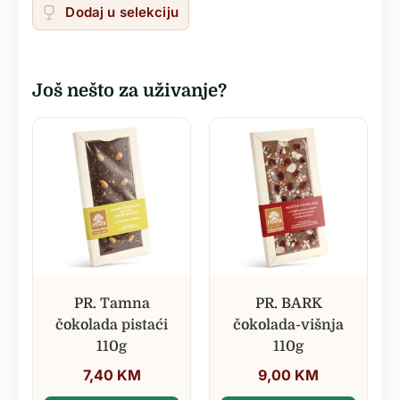
Dodaj u selekciju
Još nešto za uživanje?
PR. Tamna
PR. BARK
čokolada pistaći
čokolada-višnja
110g
110g
7,40
KM
9,00
KM