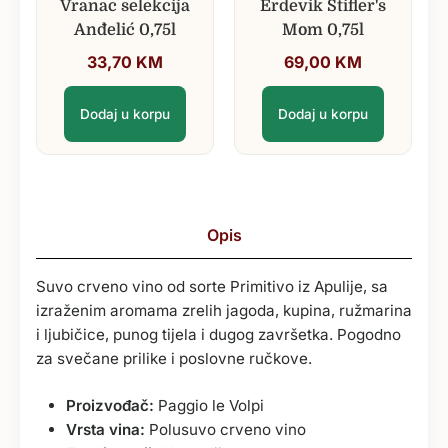
Vranac selekcija
Erdevik Stifler's
Anđelić 0,75l
Mom 0,75l
33,70
KM
69,00
KM
Dodaj u korpu
Dodaj u korpu
Opis
Suvo crveno vino od sorte Primitivo iz Apulije, sa
izraženim aromama zrelih jagoda, kupina, ružmarina
i ljubičice, punog tijela i dugog završetka. Pogodno
za svečane prilike i poslovne ručkove.
Proizvođač:
Paggio le Volpi
Vrsta vina:
Polusuvo crveno vino