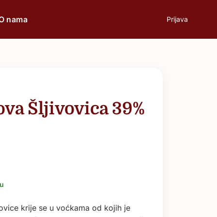
O nama
Prijava
prilici
Poklon
ova Šljivovica 39%
Poslovni ručak
Romantična večera
Svečane prilike
ju
Aperitiv
vovice krije se u voćkama od kojih je