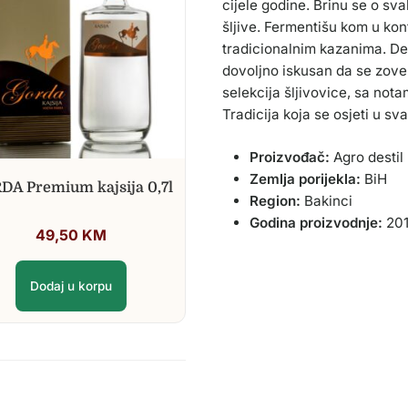
cijele godine. Brinu se o sv
šljive. Fermentišu kom u kon
tradicionalnim kazanima. Des
dovoljno iskusan da se zove
selekcija šljivovice, sa not
Tradicija koja se osjeti u sv
Proizvođač:
Agro destil
Zemlja porijekla:
BiH
DA Premium kajsija 0,7l
Region:
Bakinci
Godina proizvodnje:
20
49,50
KM
Dodaj u korpu