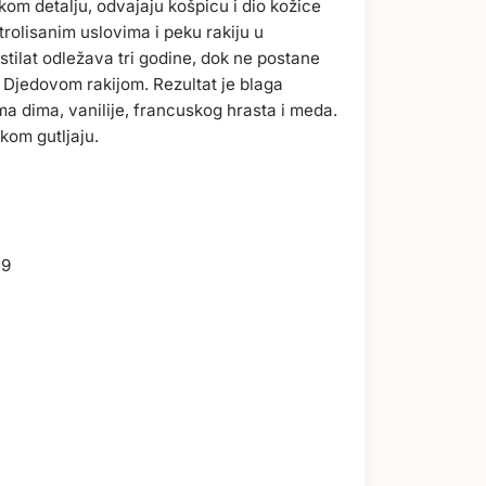
akom detalju, odvajaju košpicu i dio kožice
trolisanim uslovima i peku rakiju u
tilat odležava tri godine, dok ne postane
 Djedovom rakijom. Rezultat je blaga
ama dima, vanilije, francuskog hrasta i meda.
akom gutljaju.
19