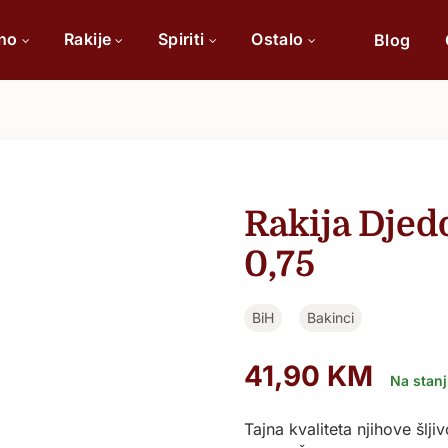
ino
Rakije
Spiriti
Ostalo
Blog
Po sorti
Po 
Cabernet Sauvignon
Rakija Djed
Chardonnay
0,75
Merlot
BiH
Bakinci
Tamjanika
41,90
KM
Pinot Noir
Na stan
Vranac
Tajna kvaliteta njihove šlji