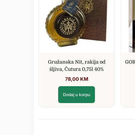
Gružanska Nit, rakija od
GOR
šljiva, Čutura 0,75l 40%
78,00
KM
Dodaj u korpu