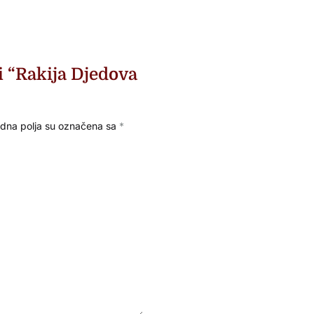
ti “Rakija Djedova
na polja su označena sa
*