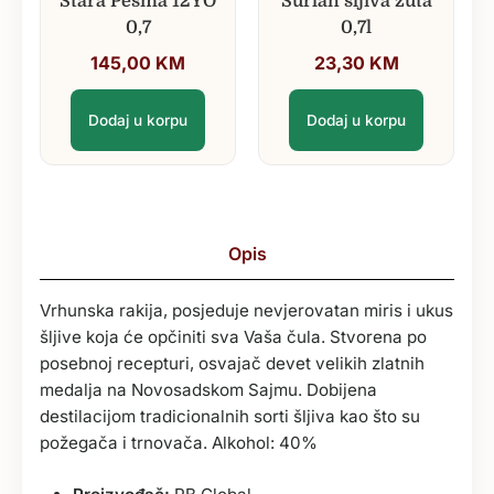
Stara Pesma 12YO
Šurlan šljiva žuta
0,7
0,7l
145,00
KM
23,30
KM
Dodaj u korpu
Dodaj u korpu
Opis
Vrhunska rakija, posjeduje nevjerovatan miris i ukus
šljive koja će opčiniti sva Vaša čula. Stvorena po
posebnoj recepturi, osvajač devet velikih zlatnih
medalja na Novosadskom Sajmu. Dobijena
destilacijom tradicionalnih sorti šljiva kao što su
požegača i trnovača. Alkohol: 40%