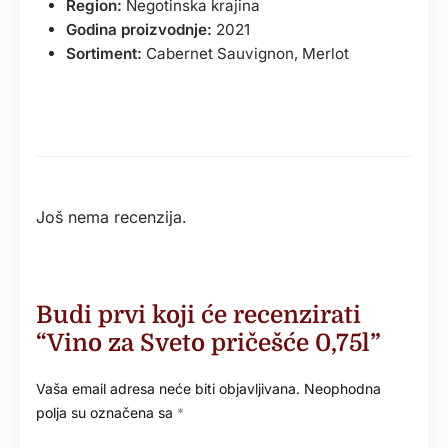
Region:
Negotinska krajina
Godina proizvodnje:
2021
Sortiment:
Cabernet Sauvignon, Merlot
Još nema recenzija.
Budi prvi koji će recenzirati
“Vino za Sveto pričešće 0,75l”
Vaša email adresa neće biti objavljivana.
Neophodna
polja su označena sa
*