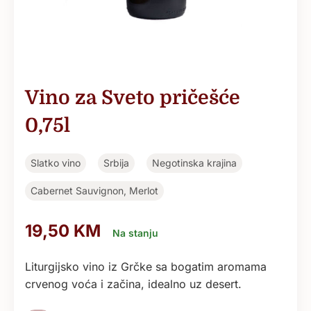
Vino za Sveto pričešće
0,75l
Slatko vino
Srbija
Negotinska krajina
Cabernet Sauvignon, Merlot
19,50
KM
Na stanju
Liturgijsko vino iz Grčke sa bogatim aromama
crvenog voća i začina, idealno uz desert.