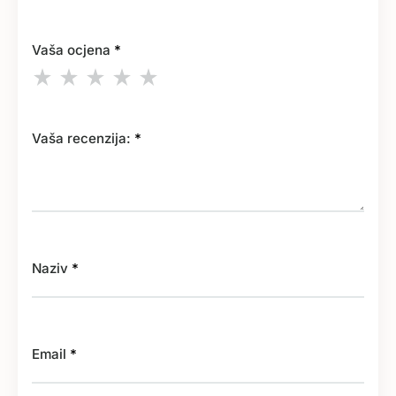
Vaša ocjena
*
Vaša recenzija:
*
Naziv
*
Email
*