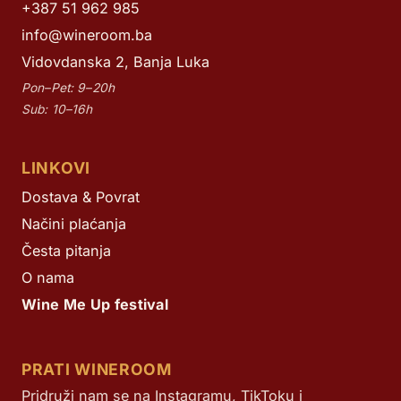
+387 51 962 985
info@wineroom.ba
Vidovdanska 2, Banja Luka
Pon–Pet: 9–20h
Sub: 10–16h
LINKOVI
Dostava & Povrat
Načini plaćanja
Česta pitanja
O nama
Wine Me Up festival
PRATI WINEROOM
Pridruži nam se na Instagramu, TikToku i