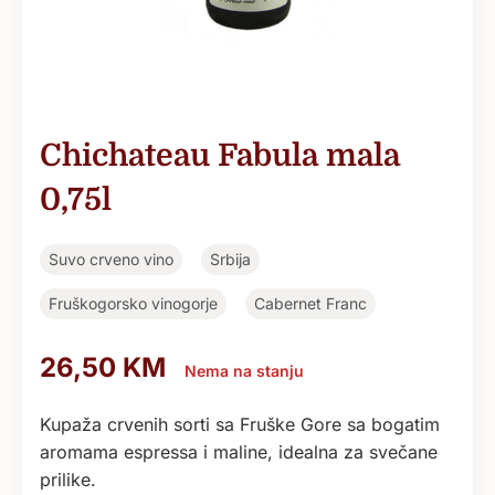
Chichateau Fabula mala
0,75l
Suvo crveno vino
Srbija
Fruškogorsko vinogorje
Cabernet Franc
26,50
KM
Nema na stanju
Kupaža crvenih sorti sa Fruške Gore sa bogatim
aromama espressa i maline, idealna za svečane
prilike.