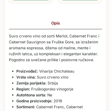
Opis
Suvo crveno vino od sorti Merlot, Cabernet Franc i
Cabernet Sauvignon sa Fruške Gore, sa izraženim
aromama espressa, džema od maline, mente i
ružinih latica, uz kompleksan i elegantan karakter.
Pogodno za svečane prilike i poslovne ručkove.
Proizvođač:
Vinarija Chichateau
Vrsta vina:
Suvo crveno vino
Zemlja porijekla:
Srbija
Region:
Fruškogorsko vinogorje
Autohtona sorta:
Ne
Godina proizvodnje:
2019
Sortiment:
Cabernet Franc, Cabernet