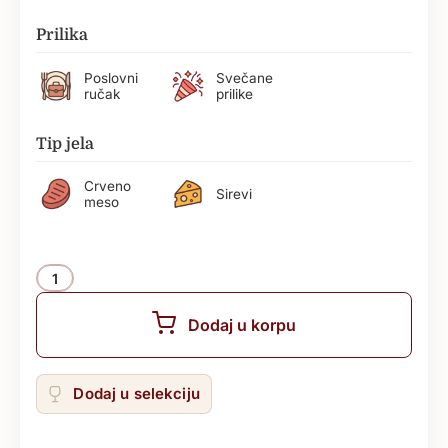
Prilika
Poslovni
Svečane
ručak
prilike
Tip jela
Crveno
Sirevi
meso
Količina
Dodaj u korpu
Dodaj u selekciju