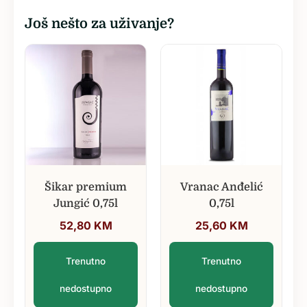
Još nešto za uživanje?
Šikar premium
Vranac Anđelić
Jungić 0,75l
0,75l
52,80
KM
25,60
KM
Trenutno
Trenutno
nedostupno
nedostupno